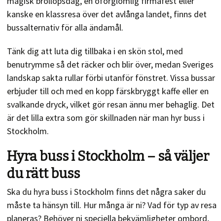
magisk bröllopsdag, en oförglömlig firmafest eller
kanske en klassresa över det avlånga landet, finns det
bussalternativ för alla ändamål.
Tänk dig att luta dig tillbaka i en skön stol, med
benutrymme så det räcker och blir över, medan Sveriges
landskap sakta rullar förbi utanför fönstret. Vissa bussar
erbjuder till och med en kopp färskbryggt kaffe eller en
svalkande dryck, vilket gör resan ännu mer behaglig. Det
är det lilla extra som gör skillnaden när man hyr buss i
Stockholm.
Hyra buss i Stockholm – så väljer
du rätt buss
Ska du hyra buss i Stockholm finns det några saker du
måste ta hänsyn till. Hur många är ni? Vad för typ av resa
planeras? Behöver ni speciella bekvämligheter ombord,