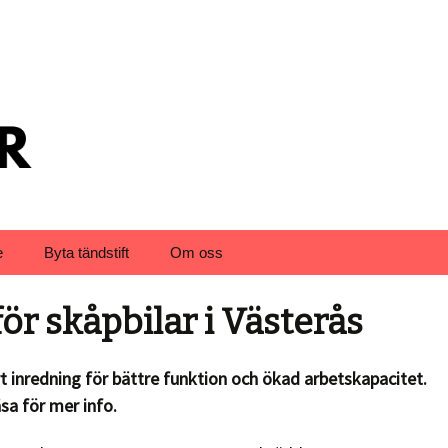
e
Byta tändstift
Om oss
för skåpbilar i Västerås
t inredning för bättre funktion och ökad arbetskapacitet.
äsa för mer info.