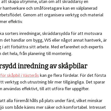
om att skapa utrymme, utan om att skräddarsy en
ör hantverkare och småföretagare kan en välplanerad
arbetsflödet. Genom att organisera verktyg och material
mer effektiv.
ka sorters inredningar, skräddarsydda för att motsvara
m det handlar om bygg, VVS eller något annat hantverk, är
 i att förbättra sitt arbete. Med erfarenhet och expertis
det hela, från planering till montering.
sydd inredning av skåpbilar
för skåpbil i Västerås
kan ge flera fördelar. För det första
tt verktyg och utrustning blir mer tillgängliga. Det sparar
 användas effektivt, till att utföra fler uppgifter.
att alla föremål hålls på plats under färd, vilket minskar
iljö som både känns mer säker och komfortabel. Intresset